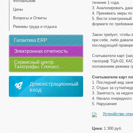
Фотоальбом
течение 1 года.
3. Анализировать дан
Цены
4. Принимать меры по
Вопросы и Ответы
5. Вести электронный
формате по требованию
Режимы труда и отдыха
Закон требует, чтобы
Галактика ERP
при себе, либо давал
последующей проверк
Электронная отчетность
Считыватели карт (за
тахограф ТЦА-02, КА
Сервисный центр.
положениям режима тр
Тахографы. Глонасс.
Считыватели карт п
1. Последний вид зан
Демонстрационный
2. Отдых за сутки/не
вход
3. Занятость за неде
4. Начало очередного
5. Нарушения
Устройство чт
Цена:
1 300 руб.