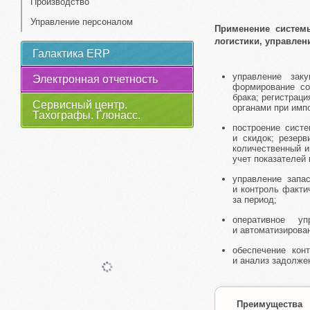
Производство
Управление персоналом
Применение систем
логистики, управлен
Галактика ERP
управление зак
Электронная отчетность
формирование со
брака; регистрац
Сервисный центр.
органами при имп
Тахографы. Глонасс.
построение систе
и скидок; резерв
количественный и
учет показателей
управление запа
и контроль факти
за период;
оперативное уп
и автоматизирова
обеспечение кон
и анализ задолже
Преимущества