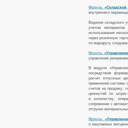
Модуль
«Складской 
внутреннего перемещен
Ведение складского у
учетом материалов
использования нескол
через розничную торг
по маршруту следован
Модуль
«Управление
управление резервами
В модуле
«
Управле
посредством формиро
расчет отпускных це
применения системы с
счетов на продажу; г
ценностей по штрих
и количеству; опер
сопряжение с автомат
отгрузке материальны
Модуль
«Управление
о закупаемых матценн