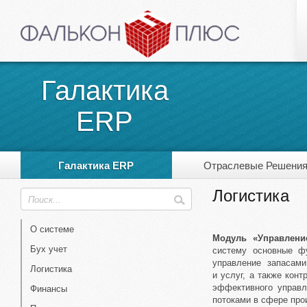
Галактика
ERP
Галактика ERP
Отраслевые Решени
Логистика
О системе
Модуль
«Управлен
Бух учет
систему основные фу
управление запасам
Логистика
и услуг, а также кон
эффективного управ
Финансы
потоками в сфере про