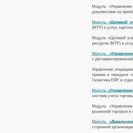
Модуль «Управление
документами на приоб
Модуль
«Целевой уч
(МТР) и услуг, карточ
Модуль «Целевой учет
ресурсов (МТР) и услу
Модуль
«Управление
с регламентированной
Управление операциям
приема и передачи т
Галактика ERP в отде
Модуль
«Управление 
система учета торгов
Модуль «Управление
розничной торговли и 
Модуль
«
Давальчес
сторонней организации