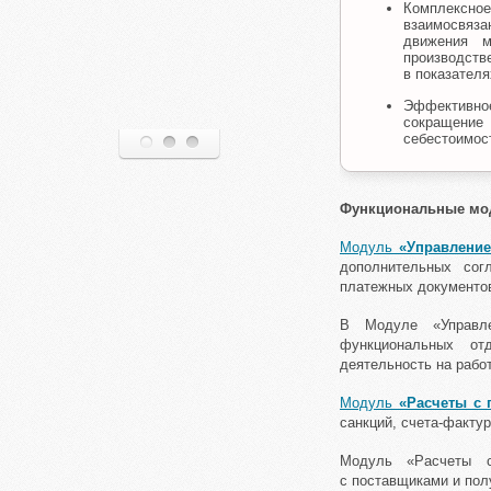
Комплексно
взаимосвяз
движения м
производст
в показателя
Эффективное
сокращение
себестоимос
1
2
3
Функциональные мо
Модуль
«Управление
дополнительных сог
платежных документов
В Модуле «Управле
функциональных от
деятельность на рабо
Модуль
«Расчеты с 
санкций, счета-факту
Модуль «Расчеты с
с поставщиками и по