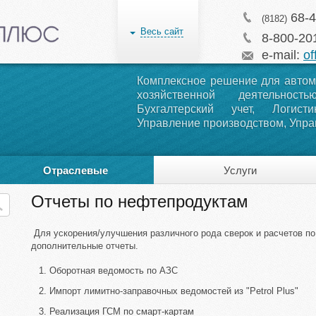
68-4
(8182)
Весь сайт
8-800-20
e-mail:
of
Комплексное решение для автом
хозяйственной деятельност
Бухгалтерский учет, Логист
Управление производством, Управ
Отраслевые
Услуги
Отчеты по нефтепродуктам
Решения
Для ускорения/улучшения различного рода сверок и расчетов п
дополнительные отчеты.
Оборотная ведомость по АЗС
Импорт лимитно-заправочных ведомостей из "Petrol Plus"
Реализация ГСМ по смарт-картам