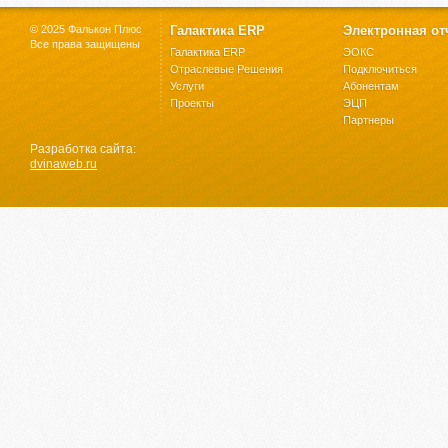
© 2025 Фалькон Плюс
Галактика ERP
Электронная от
Все права защищены
Галактика ERP
ЭОКС
Отраслевые Решения
Подключиться
Услуги
Абонентам
Проекты
ЭЦП
Партнеры
Разработка сайта:
dvinaweb.ru