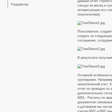
Данный отчет строится
Разработка
сальдо за месяц и су
интересующие его счет
покупателями).
Пользователь создает
создать из следующих 
соглашение, сотрудни
В результате получа
Основной особенность
группировки. Наприме
аналитический учет: К
отчет из проводок по
дополнительное согла
6001 - Расчеты по ав
документом связанным
и договором мы постр
счетов 6002 и 6001 м