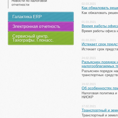
Новости по налоговой
02.03.2021
отчетности
Как обжаловать реш
Как обжаловать решен
Галактика ERP
01.03.2021
Время работы офиса
Электронная отчетность
Время работы офиса и
Сервисный центр.
Тахографы. Глонасс.
01.03.2021
Истекает срок предс
Истекает срок предст
24.02.2021
Разъяснен порядок 
налогооблагаемых т
Разъяснен порядок на
транспортных средств
19.02.2021
Об особенностях пр
Налоговая политика и
НИОКР
17.02.2021
Транспортный и зем
Транспортный и земел